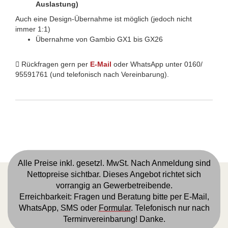
Auslastung)
Auch eine Design-Übernahme ist möglich (jedoch nicht
immer 1:1)
Übernahme von Gambio GX1 bis GX26
Rückfragen gern per
E-Mail
oder WhatsApp unter 0160/
95591761 (und telefonisch nach Vereinbarung).
Alle Preise inkl. gesetzl. MwSt. Nach Anmeldung sind
Nettopreise sichtbar. Dieses Angebot richtet sich
vorrangig an Gewerbetreibende.
Erreichbarkeit: Fragen und Beratung bitte per
E-Mail
,
WhatsApp, SMS oder
Formular
. Telefonisch nur nach
Terminvereinbarung! Danke.