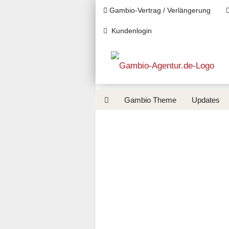
Direkt
Gambio-Vertrag / Verlängerung
zum
Hauptinhalt
Kundenlogin
E-Mail
Gambio Theme
Updates
Passwort
Konto erstellen
Passwort vergessen?