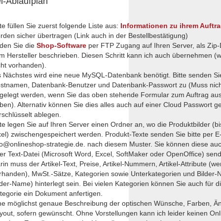
l-Ablaufplan
tte füllen Sie zuerst folgende Liste aus:
Informationen zu ihrem Auftr
rden sicher übertragen (Link auch in der Bestellbestätigung)
den Sie die
Shop-Software
per FTP Zugang auf Ihren Server, als Zip-
m Hersteller beschrieben. Diesen Schritt kann ich auch übernehmen (
cht vorhanden).
s Nächstes wird eine neue MySQL-Datenbank benötigt. Bitte senden Si
stnamen, Datenbank-Benutzer und Datenbank-Passwort zu (Muss nich
gelegt werden, wenn Sie das oben stehende Formular zum Auftrag ausg
ben). Alternativ können Sie dies alles auch auf einer Cloud Passwort ge
rschlüsselt ablegen.
tte legen Sie auf Ihren Server einen Ordner an, wo die Produktbilder (b
xel) zwischengespeichert werden. Produkt-Texte senden Sie bitte per E
fo@onlineshop-strategie.de. nach diesem Muster. Sie können diese auc
er Text-Datei (Microsoft Word, Excel, SoftMaker oder OpenOffice) sen
rin muss der Artikel-Text, Preise, Artikel-Nummern, Artikel-Attribute (w
rhanden), MwSt.-Sätze, Kategorien sowie Unterkategorien und Bilder
lder-Name) hinterlegt sein. Bei vielen Kategorien können Sie auch für di
tegorie ein Dokument anfertigen.
ne möglichst genaue Beschreibung der optischen Wünsche, Farben, Ä
yout, sofern gewünscht. Ohne Vorstellungen kann ich leider keinen On