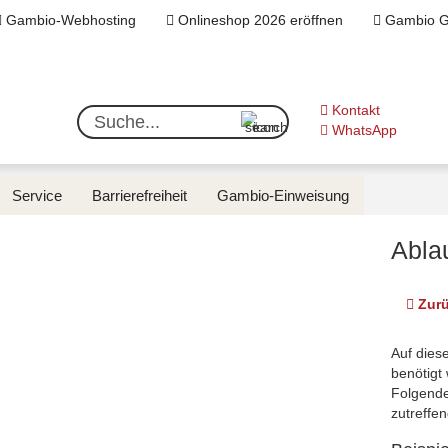
Gambio-Webhosting
Onlineshop 2026 eröffnen
Gambio G
Währung auswä
Kontakt
Suche...
WhatsApp
Lieferland
Service
Barrierefreiheit
Gambio-Einweisung
Startseite
Anleitungen
Agenturgeflüster
Kundeninf
Abla
Zurü
Auf dies
benötigt 
Folgende
zutreffen