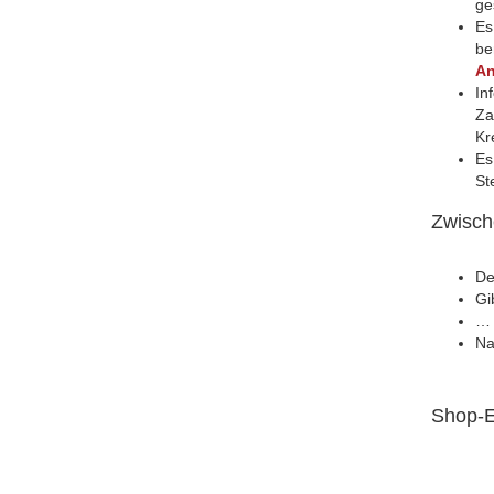
ge
Es
be
An
In
Za
Kr
Es
St
Zwisch
De
Gi
…
Na
Shop-E