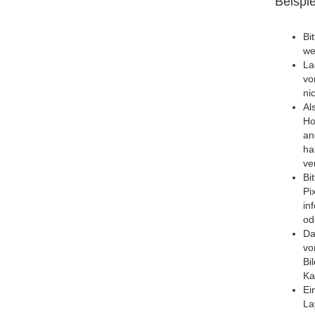
Beispie
Bi
we
La
vo
ni
Al
Ho
an
ha
ve
Bi
Pi
in
od
Da
vo
Bi
Ka
Ei
La